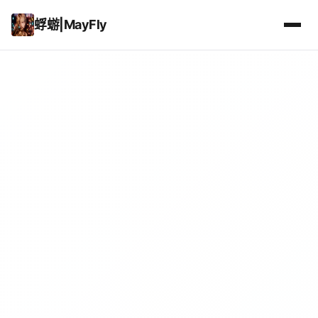
蜉蝣|MayFly