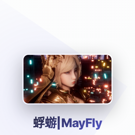
蜉蝣|MayFly