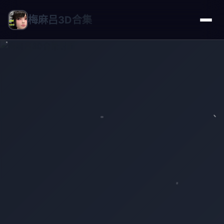
梅麻吕3D合集