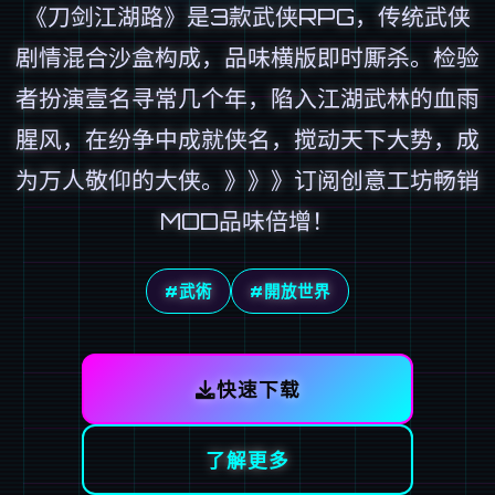
《刀剑江湖路》是3款武侠RPG，传统武侠
剧情混合沙盒构成，品味横版即时厮杀。检验
者扮演壹名寻常几个年，陷入江湖武林的血雨
腥风，在纷争中成就侠名，搅动天下大势，成
为万人敬仰的大侠。》》》订阅创意工坊畅销
MOD品味倍增！
#武術
#開放世界
快速下载
了解更多