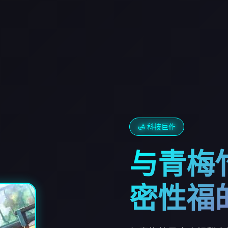
🛃 科技巨作
与青梅
密性福