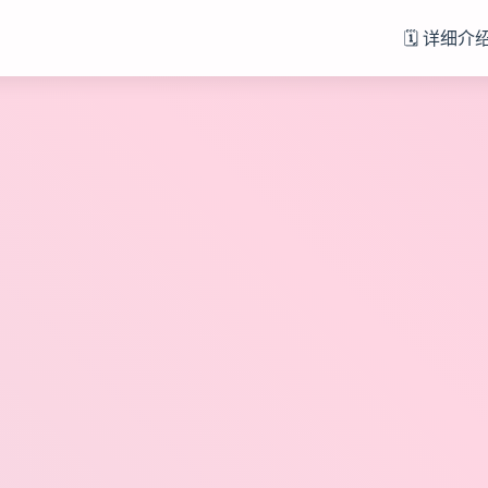
）
🗓️ 详细介