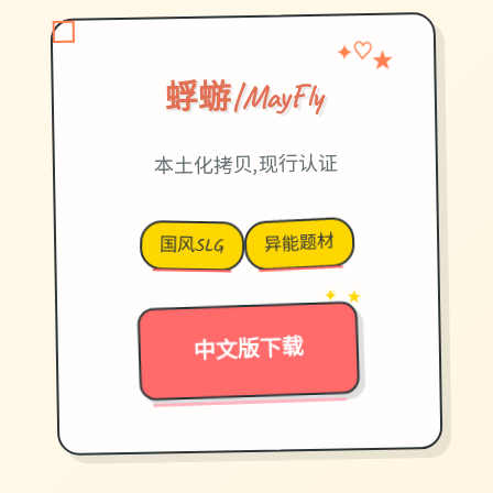
✦
★
♡
蜉蝣|MayFly
本土化拷贝,现行认证
异能题材
国风SLG
✦ ★
→
中文版下载