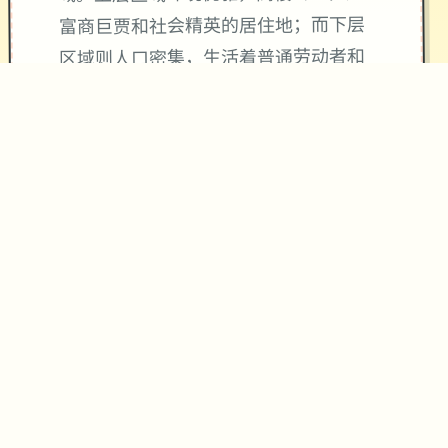
富商巨贾和社会精英的居住地；而下层
区域则人口密集，生活着普通劳动者和
各种社团组织（包括传统的玄妙团
体）。
十个年前，壹场玄妙事件导致城市中的
部分居民（特别是年轻群体）突然取得