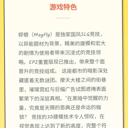
游戏特色
~~~~~
蜉蝣（MayFly）是独家国风SLG竞技，
以异能题材为背景，精美的建模和宏大
的剧情为使用者带来沉浸式的竞技领
略。EP2重置版现已推出，带来整个面
晋升的竞技组成。 这座都市的暗影深处
藏匿着无数谜团。摩天大楼之间的街巷
里，璀璨霓虹与巨幅广告试图遮掩表面
繁荣下的深层真相。"在黑暗中觉醒的力
量，究竟是天赐的恩典还是命运的枷
锁？ 竞技的3D建模技术令人惊叹，在
视觉表现上达到了新的高度，完整个符