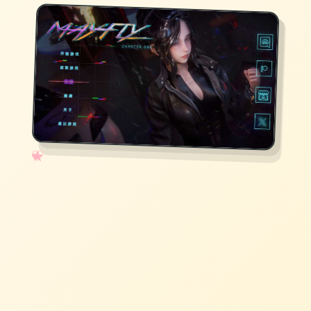
✧
♡
★
♥