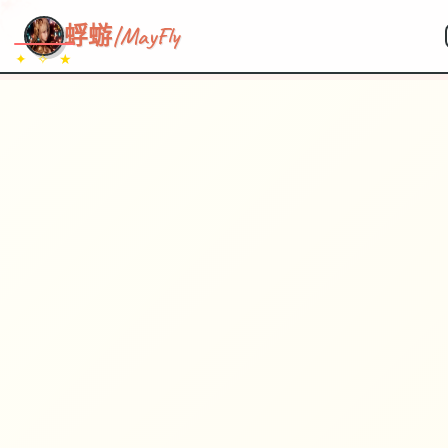
~~~
★
♡
✦
✧
♥
~
→
↗
蜉蝣|MayFly
✦ ✧ ★