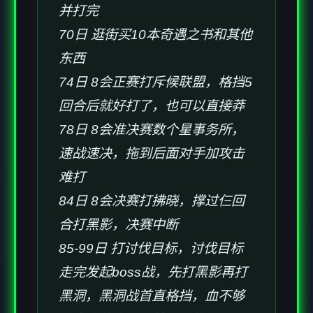
并打完
70日 逛街买10本奇遇之书和其他
东西
74日 8会正赛打斥候联盟，格挡5
回合后就好打了，也可以直接莽
78日 8会准决赛数个星事务所，
速战速决，拖到后面对手加攻击
难打
84日 8会决赛打拂晓，撑过仨回
合打黑影，决赛中断
85-99日 打讨伐目标，讨伐目标
走完发起boss战，先打黑影再打
黑洞，黑洞战首直格挡，血不够