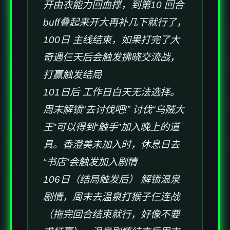
开由衣能力回血撑，到第10 回合
buff叠起来开大再补几下就行了，
100日 主线结束，如果打完了大
奇遇仨天后会触发拂晓交流战，
打赢触发结局
101日后 工作日白天无法选择。
周末解锁“去讨伐吧!” 讨伐“乌贼大
王”可以得到“触手”加入晚上的道
具。香澄美未加入时，休息日去
“书店”会触发加入剧情
106日（结局触发后） 解锁温泉
剧情，周末去温泉打猴子仨连战
（拖完回合结束就行，好像不要