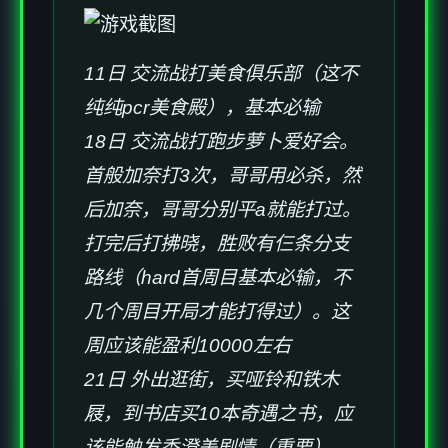
11日 交流战打美食俱乐部（这不
纯纯pcr美食殿），基本必输
18日 交流战打跑步萝卜爱好会。
首般加奈打3次，哥哥用必杀，然
后加奈，哥哥分别平a就能打过。
打完后打拂晓，胜败有仨条分支
路线（hard首周目基本必输，不
几个周目开局才能打得过）。这
周应该能盈利10000左右
21日 外出逛街，买哑铃和铁木
屐，到书店买10本奇遇之书，应
该能触发香澄美剧情（重要），