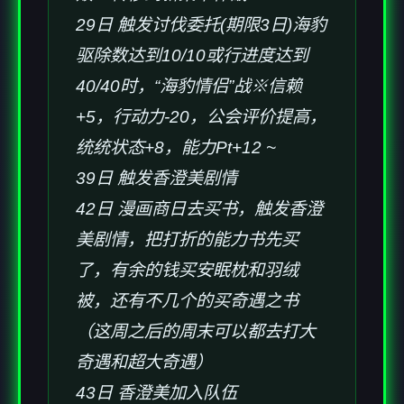
29日 触发讨伐委托(期限3日)海豹
驱除数达到10/10或行进度达到
40/40时，“海豹情侣”战※信赖
+5，行动力-20，公会评价提高，
统统状态+8，能力Pt+12 ~
39日 触发香澄美剧情
42日 漫画商日去买书，触发香澄
美剧情，把打折的能力书先买
了，有余的钱买安眠枕和羽绒
被，还有不几个的买奇遇之书
（这周之后的周末可以都去打大
奇遇和超大奇遇）
43日 香澄美加入队伍