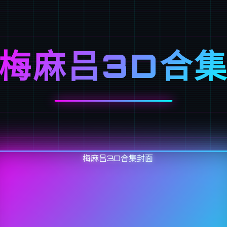
梅麻吕3D合