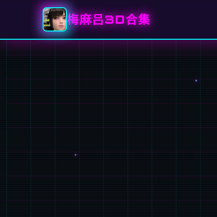
梅麻吕3D合集