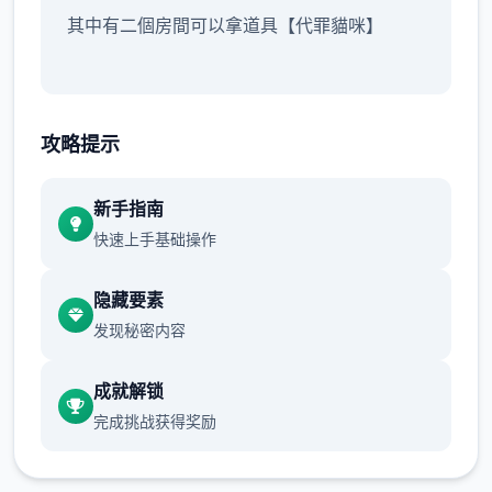
其中有二個房間可以拿道具【代罪貓咪】
沿路除了教學關打史萊姆外建議不要再做其他
攻略提示
戰鬥
畢竟沒有迴避跟護盾的方法可以用
新手指南
快速上手基础操作
所以還是先直接回家跑完劇情的教學拿方法
跟NPC的對話建議都要看完
隐藏要素
发现秘密内容
沿路上可以閱讀的要素，甚至是物品的說明
成就解锁
甚至是想到處亂跑地圖探索，也都有RPG遊戲
完成挑战获得奖励
的樂趣在
爱丽丝的摇篮正式地址