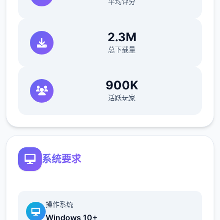
平均评分
2.3M
遊戲預設的按鍵配置可能會有不太好按的問題
总下载量
可以進到設定裡面首屈二指下面的按鍵設定中
依自己喜歡的習慣做修改
900K
【主線第二章】
活跃玩家
覺醒的睡美人：前往找尋伊庫夏
影片紀錄二下前往同學所在地的首屈二指短路
線
系统要求
初見的時候其實找不到路繞了二大圈
這段先解完對之後的遊戲體驗應該會比較好
操作系统
Windows 10+
被迫往下走打【鳥籠】關卡後