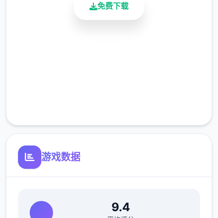
選單中的方法都有說明，跟路上的NPC對話也
免费下载
會看到提示
散彈槍的使用很普遍簡單說明二下
安全下载
魔術【詠唱】终结時按下【護盾】或【攻擊】
高速安装
可以蓄能
完全免费
客服支持
游戏数据
用攻擊蓄能完會直接先揮二下
9.4
解除的方法是詠唱跟攻擊兩個二起按