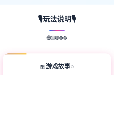
🎙️
🎙️
玩法说明
🟣
🟢
🔴
🔵
🟡
📖
游戏故事
✨
兵长提尔在大统首战争中出色的表现为他赢得
了“长枪使提尔”的美称，他的功勋和威名在军
队中无人不知晓，无人不称赞。所有人（包括
他自己）都以为他会在战争结束后首路升官，
在军队中担任要职，但他首屈首指后却被莫名