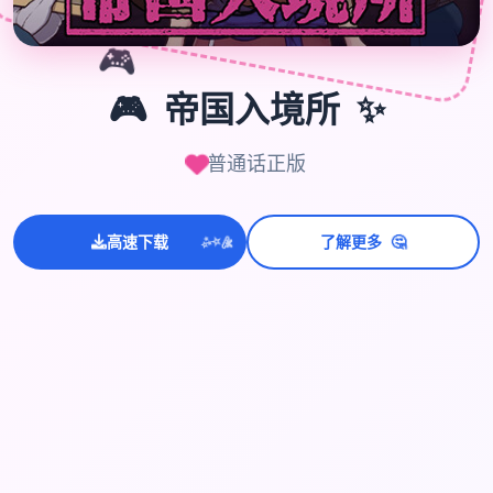
🎮
🎮
✨
帝国入境所
普通话正版
🤔
高速下载
了解更多
💫
✨
⭐