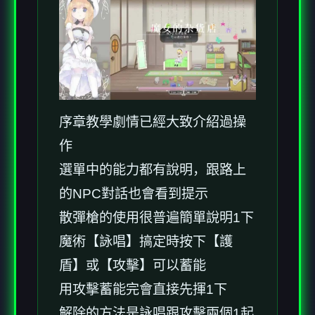
序章教學劇情已經大致介紹過操
作
選單中的能力都有說明，跟路上
的NPC對話也會看到提示
散彈槍的使用很普遍簡單說明1下
魔術【詠唱】搞定時按下【護
盾】或【攻擊】可以蓄能
用攻擊蓄能完會直接先揮1下
解除的方法是詠唱跟攻擊兩個1起