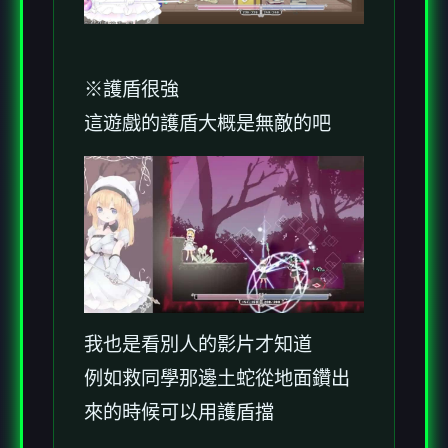
※護盾很強
這遊戲的護盾大概是無敵的吧
我也是看別人的影片才知道
例如救同學那邊土蛇從地面鑽出
來的時候可以用護盾擋