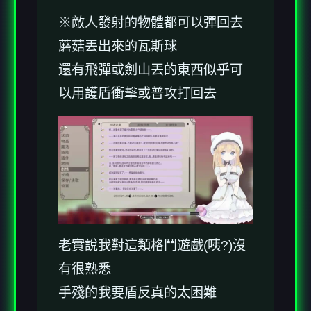
※敵人發射的物體都可以彈回去
蘑菇丟出來的瓦斯球
還有飛彈或劍山丟的東西似乎可
以用護盾衝擊或普攻打回去
老實說我對這類格鬥遊戲(咦?)沒
有很熟悉
手殘的我要盾反真的太困難