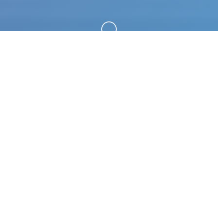
向下滚动
🎧 玩法介绍
水电工幻想。专业的游戏平台，为您提供优质的游戏
体验。
游戏特色