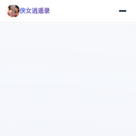
侠女逍遥录