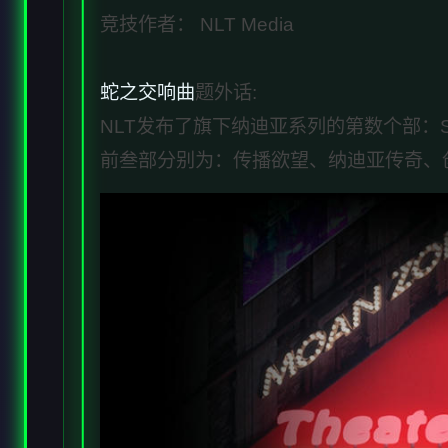
竞技作者： NLT Media
蛇之交响曲
题外话:
NLT发布了旗下纳迪亚系列的第数个部：Sympho
前叁部分别为：传播欲望、纳迪亚传奇、