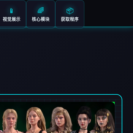
📱
🌈
📦
视觉展示
核心模块
获取程序