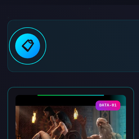
📋
DATA-01