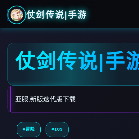
仗剑传说|手游
仗剑传说|手
亚服,新版迭代版下载
#冒险
#IOS