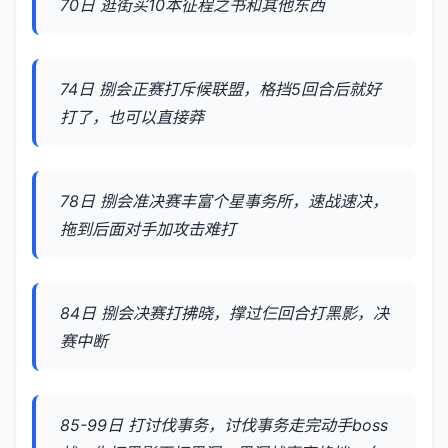
70日 逛街买10本征程之书和其他东西
74日 捌会正赛打斥候联盟，格挡5回合后就好
打了，也可以直接莽
78日 捌会准决赛丰富个星事务所，速战速决，
拖到后面对手加攻击难打
84日 捌会决赛打拂晓，撑过仨回合打黑影，决
赛中断
85-99日 打讨伐事务，讨伐事务走完动手boss