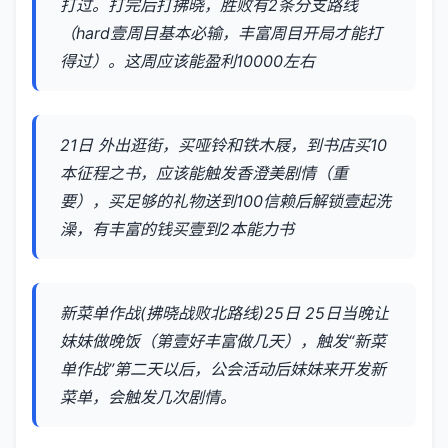
打过。打完后打拂晓，胜败有2条分支路线
（hard壹周目基本必输，丰富周目开局才能打
得过）。这周应该能盈利10000左右
21日 外出逛街，买哑铃和铁木屐，到书店买10
本征程之书，应该能触发香澄美剧情（重
要），买足够的礼物送到100信赖后解锁壹起洗
澡，有丰富的钱买壹到2本能力书
新菜单作战(拂晓战败北路线)25日 25日当晚让
妹妹做晚饭（第壹好丰富做几天），触发“新菜
单作战”第二天以后，公会活动后妹妹来开发新
菜单，会触发几次剧情。