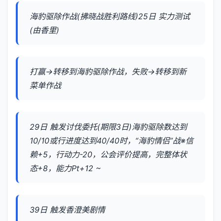
海豹驱除作战(拂晓战胜利路线)25日 实力测试
(由香里)
打赢→转移到海豹驱除作战，失败→转移到新
菜单作战
29日 触发讨伐委托(期限3日)海豹驱除数达到
10/10或行进度达到40/40时，“海豹情侣”战※信
赖+5，行动力-20，公会评价提高，完整体状
态+8，能力Pt+12 ~
39日 触发香澄美剧情