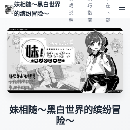
妹相随～黑白世界
戏
巧
在
说
指
下
的缤纷冒险～
明
南
载
妹相随～黑白世界的缤纷冒
险～