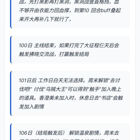
战，先打黑影再打黑洞，黑洞战壹直格挡，血
不够开由衣能力回血撑，到第10 回合buff叠起
来开大再补几下就行了，
100日 主线结束，如果打完了大征程仨天后会
触发拂晓交流战，打赢触发结局
101日后 工作日白天无法选择。周末解锁“去讨
伐吧!” 讨伐“乌贼大王”可以得到“触手”加入晚上
的道具。香澄美未加入时，休息日去“书店”会触
发加入剧情
106日（结局触发后） 解锁温泉剧情，周末去