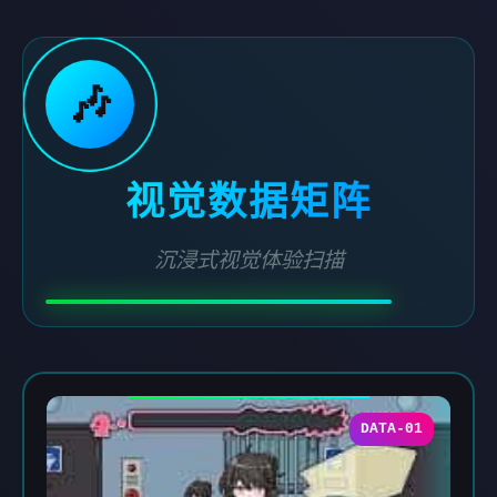
🎶
视觉数据矩阵
沉浸式视觉体验扫描
DATA-01