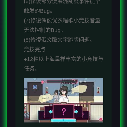
(6)修復部分漫展混乱度事件提早
触发的Bug。
(7)修復偶像优衣唱歌小竞技音量
无法控制的Bug。
(8)修復俄文版文字跑版问题。
竞技亮点
●12种以上海量样丰富的小竞技与
任务。