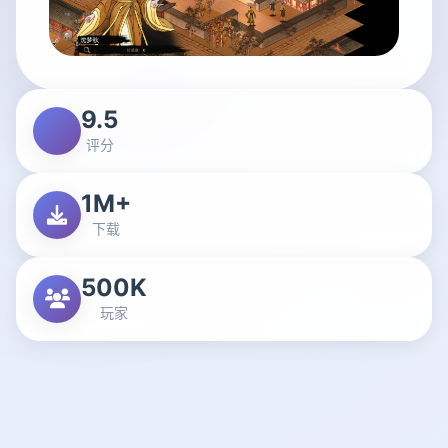
9.5
评分
1M+
下载
500K
玩家