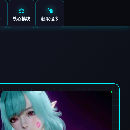
⚖️
🛂
示
核心模块
获取程序