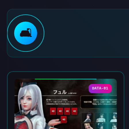
🛋️
DATA-01