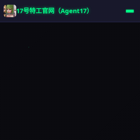
17号特工官网（Agent17）