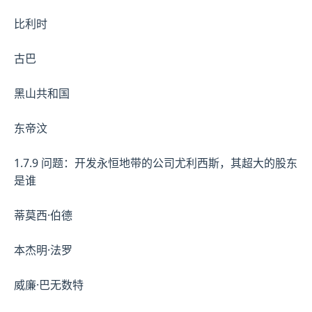
比利时
古巴
黑山共和国
东帝汶
1.7.9 问题：开发永恒地带的公司尤利西斯，其超大的股东
是谁
蒂莫西·伯德
本杰明·法罗
威廉·巴无数特