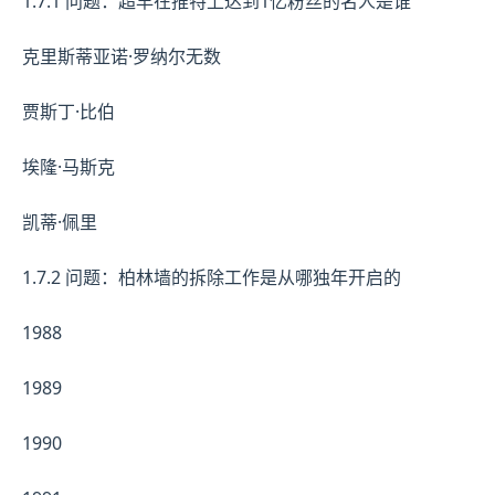
1.7.1 问题：超早在推特上达到1亿粉丝的名人是谁
克里斯蒂亚诺·罗纳尔无数
贾斯丁·比伯
埃隆·马斯克
凯蒂·佩里
1.7.2 问题：柏林墙的拆除工作是从哪独年开启的
1988
1989
1990