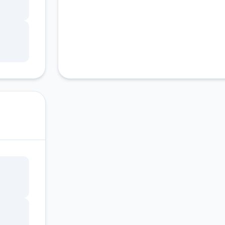
中的
的黑
留下
拾个
的探
！