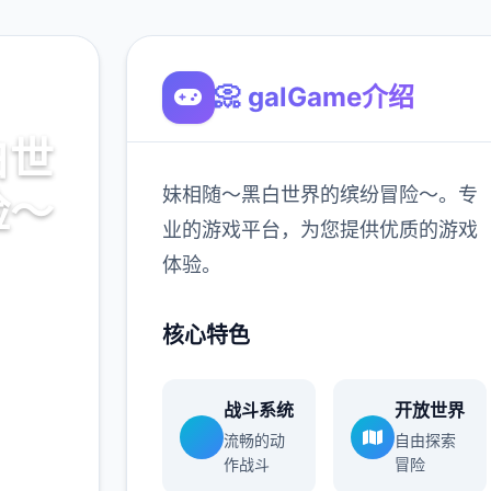
📀 galGame介绍
白世
妹相随～黑白世界的缤纷冒险～。专
险～
业的游戏平台，为您提供优质的游戏
体验。
～。专
的游戏
核心特色
战斗系统
开放世界
900K
流畅的动
自由探索
玩家
作战斗
冒险