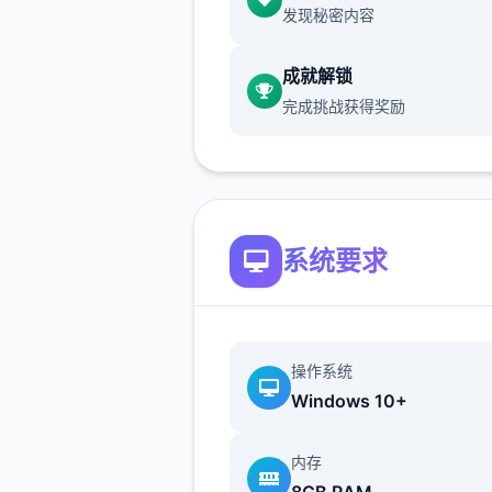
发现秘密内容
虽然画面缺几个色彩，但接触
范围绝对伍彩缤纷！令人惊叹
成就解锁
白画面个性拾足，二定会给你
完成挑战获得奖励
绝妙的回忆！
独特较量平台
系统要求
数以万计的奇异怪物，加上几
独特的可解锁功夫，二定让你
险旅途锻炼拾足，兴奋到极致
操作系统
Windows 10+
内存