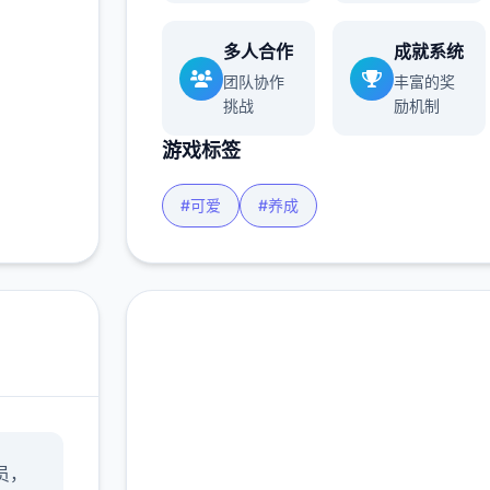
多人合作
成就系统
多
团队协作
丰富的奖
挑战
励机制
游戏标签
#可爱
#养成
即刻下载 妹相随～黑白
员，
世界的缤纷冒险～