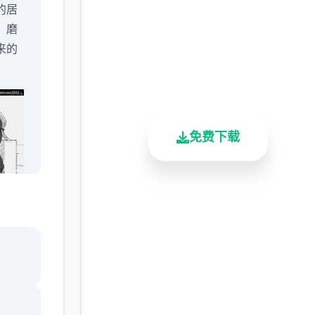
的居
完整版游戏，免费体验
，磨
来的
2.3M+
4.9/5
900K+
总下载量
用户评分
活跃用户
免费下载
安全下载
高速安装
完全免费
重的
客服支持
你与
，你