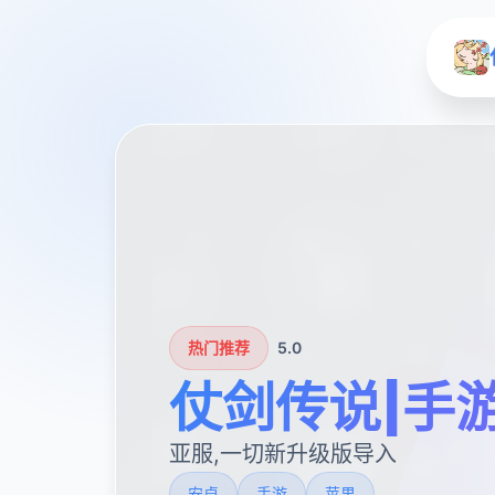
热门推荐
5.0
仗剑传说|手
亚服,一切新升级版导入
安卓
手游
苹果