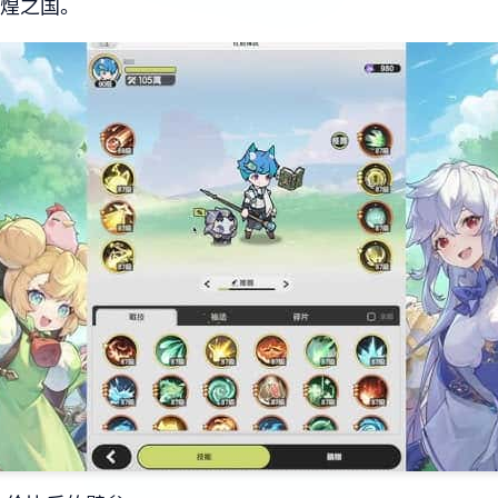
辉煌之国。