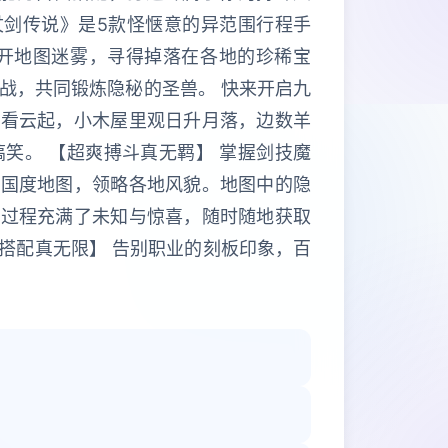
杖剑传说》是5款怪惬意的异范围行程手
拨开地图迷雾，寻得掉落在各地的珍稀宝
战，共同锻炼隐秘的圣兽。 快来开启九
坐看云起，小木屋里观日升月落，边数羊
笑。 【超爽搏斗真无羁】 掌握剑技魔
索国度地图，领略各地风貌。地图中的隐
索过程充满了未知与惊喜，随时随地获取
力搭配真无限】 告别职业的刻板印象，百