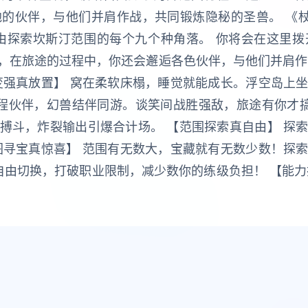
的伙伴，与他们并肩作战，共同锻炼隐秘的圣兽。 《
由探索坎斯汀范围的每个九个种角落。 你将会在这里
，在旅途的过程中，你还会邂逅各色伙伴，与他们并肩作
变强真放置】 窝在柔软床榻，睡觉就能成长。浮空岛上
行程伙伴，幻兽结伴同游。谈笑间战胜强敌，旅途有你才搞
搏斗，炸裂输出引爆合计场。 【范围探索真自由】 探
图寻宝真惊喜】 范围有无数大，宝藏就有无数少数！探
自由切换，打破职业限制，减少数你的练级负担！ 【能