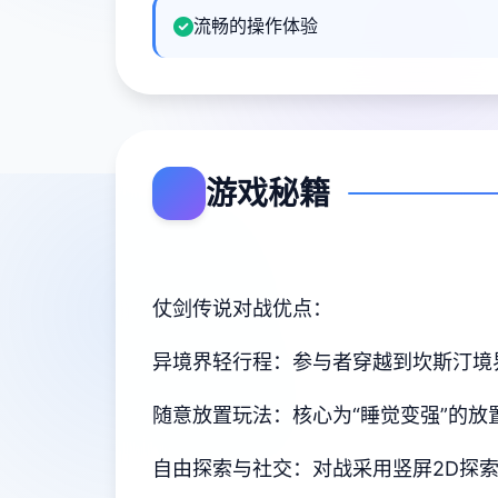
流畅的操作体验
游戏秘籍
仗剑传说对战优点：
异境界轻行程：参与者穿越到坎斯汀境
随意放置玩法：核心为“睡觉变强”的
自由探索与社交：对战采用竖屏2D探