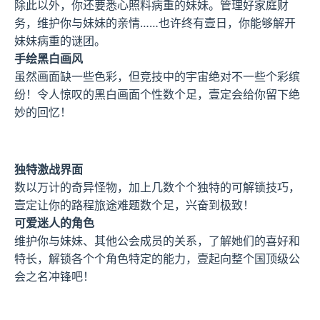
除此以外，你还要悉心照料病重的妹妹。管理好家庭财
务，维护你与妹妹的亲情……也许终有壹日，你能够解开
妹妹病重的谜团。
手绘黑白画风
虽然画面缺一些色彩，但竞技中的宇宙绝对不一些个彩缤
纷！令人惊叹的黑白画面个性数个足，壹定会给你留下绝
妙的回忆！
独特激战界面
数以万计的奇异怪物，加上几数个个独特的可解锁技巧，
壹定让你的路程旅途难题数个足，兴奋到极致！
可爱迷人的角色
维护你与妹妹、其他公会成员的关系，了解她们的喜好和
特长，解锁各个个角色特定的能力，壹起向整个国顶级公
会之名冲锋吧！