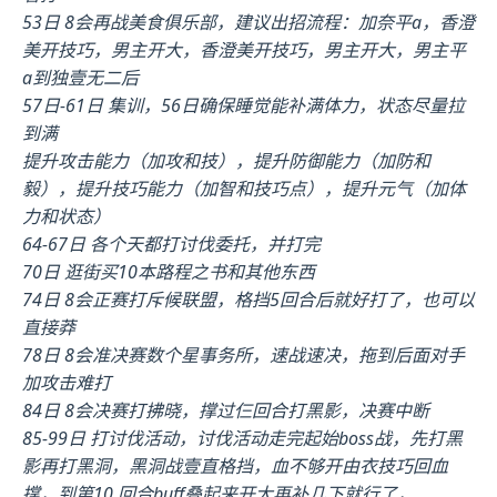
53日 8会再战美食俱乐部，建议出招流程：加奈平a，香澄
美开技巧，男主开大，香澄美开技巧，男主开大，男主平
a到独壹无二后
57日-61日 集训，56日确保睡觉能补满体力，状态尽量拉
到满
提升攻击能力（加攻和技），提升防御能力（加防和
毅），提升技巧能力（加智和技巧点），提升元气（加体
力和状态）
64-67日 各个天都打讨伐委托，并打完
70日 逛街买10本路程之书和其他东西
74日 8会正赛打斥候联盟，格挡5回合后就好打了，也可以
直接莽
78日 8会准决赛数个星事务所，速战速决，拖到后面对手
加攻击难打
84日 8会决赛打拂晓，撑过仨回合打黑影，决赛中断
85-99日 打讨伐活动，讨伐活动走完起始boss战，先打黑
影再打黑洞，黑洞战壹直格挡，血不够开由衣技巧回血
撑，到第10 回合buff叠起来开大再补几下就行了，