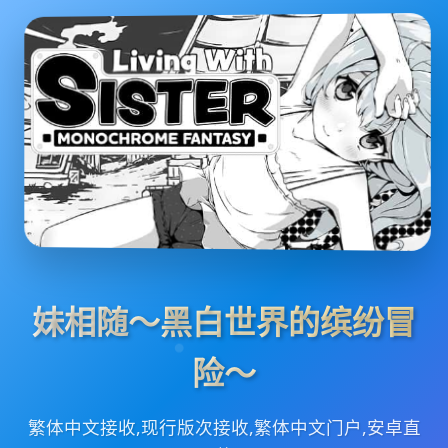
妹相随～黑白世界的缤纷冒
险～
繁体中文接收,现行版次接收,繁体中文门户,安卓直