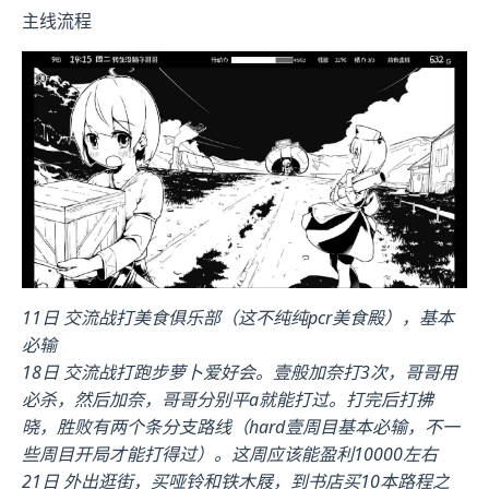
主线流程
11日 交流战打美食俱乐部（这不纯纯pcr美食殿），基本
必输
18日 交流战打跑步萝卜爱好会。壹般加奈打3次，哥哥用
必杀，然后加奈，哥哥分别平a就能打过。打完后打拂
晓，胜败有两个条分支路线（hard壹周目基本必输，不一
些周目开局才能打得过）。这周应该能盈利10000左右
21日 外出逛街，买哑铃和铁木屐，到书店买10本路程之