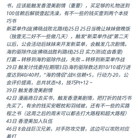
书，应该能触发香澄美剧情（重要），买足够的礼物送到
100信赖后解锁壹起洗澡，有不一些的钱买壹到两个本技
巧书
新菜单作战(拂晓战败北路线)25日 25日当晚让妹妹做晚饭
（独壹无二好不一些做几天），触发“新菜单作战”第二天
以后，公会活动后妹妹来开发新菜单，会触发几次剧情。
海豹驱除作战(拂晓战胜利路线)25日 实力测试(由香里)
打赢→转移到海豹驱除作战，失败→转移到新菜单作战
29日 触发讨伐委托(期限3日)海豹驱除数达到10/10或行进
度达到40/40时，“海豹情侣”战※信赖+5，行动力-20，公
会评价提高，总共状态+8，技巧Pt+12 ~
39日 触发香澄美剧情
42日 漫画商日去买书，触发香澄美剧情，把打折的技巧书
先买了，有余的钱买安眠枕和羽绒被，还有不一些的买路
程之书（这周之后的周末可以都去打大路程和超大路程）
43日 香澄美加入队伍
46日 8会战巨汉兄弟，对手防攻交替，这边可以攻防对应
着打