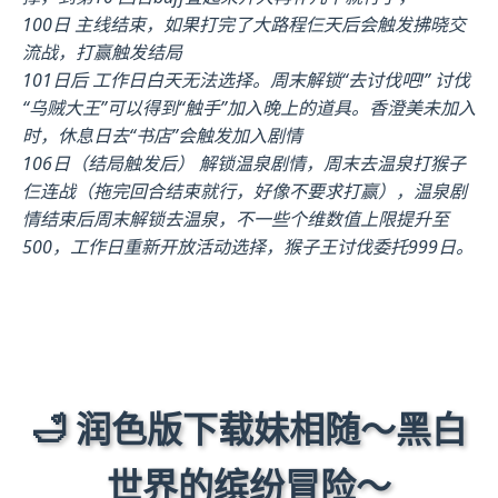
100日 主线结束，如果打完了大路程仨天后会触发拂晓交
流战，打赢触发结局
101日后 工作日白天无法选择。周末解锁“去讨伐吧!” 讨伐
“乌贼大王”可以得到“触手”加入晚上的道具。香澄美未加入
时，休息日去“书店”会触发加入剧情
106日（结局触发后） 解锁温泉剧情，周末去温泉打猴子
仨连战（拖完回合结束就行，好像不要求打赢），温泉剧
情结束后周末解锁去温泉，不一些个维数值上限提升至
500，工作日重新开放活动选择，猴子王讨伐委托999日。
🛁 润色版下载妹相随～黑白
世界的缤纷冒险～