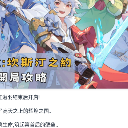
虹邂羽结束后开启!
了高天之上的辉煌之国。
生命,筑起第首后的壁垒..