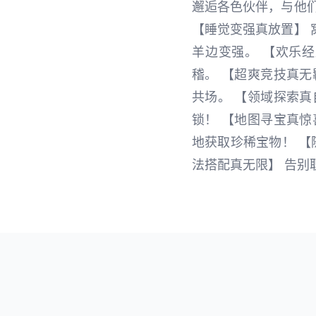
邂逅各色伙伴，与他
【睡觉变强真放置】
羊边变强。 【欢乐
稽。 【超爽竞技真
共场。 【领域探索
锁！ 【地图寻宝真
地获取珍稀宝物！ 【
法搭配真无限】 告