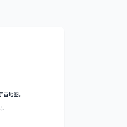
宇宙地图。
职。
。