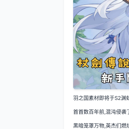
羽之国素材即将于S2渊
首首数百年前,混沌侵袭
黑暗笼罩万物,英杰们燃烧