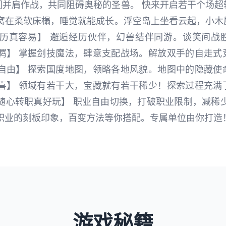
们并肩作战，共同阻碍奥秘的圣兽。 快来开启若干个场超
 窝在柔软床榻，睡觉就能成长。浮空岛上坐看云起，小木
经历真容易】 邂逅经历伙伴，幻兽结伴同游。谈笑间战
无羁】 掌握剑技魔法，肆意支配战场。解放双手的自走式
真自由】 探索国度地图，领略各地风貌。地图中的隐藏使
惊喜】 领域有若干大，宝藏就有若干稀少！探索过程充满
随心转职真好玩】 职业自由切换，打破职业限制，减稀
别职业的刻板印象，百变方法等你搭配。专属单位由你打造
游戏秘籍