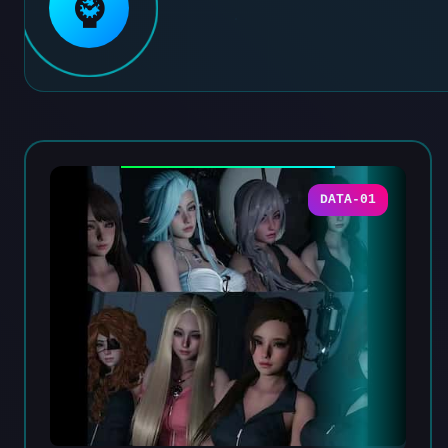
⌚
DATA-01