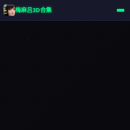
梅麻吕3D合集