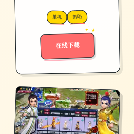
策略
单机
→
✦ ★
在线下载