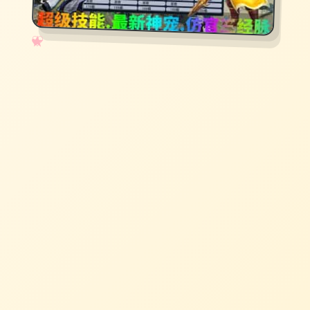
✧
♡
★
♥