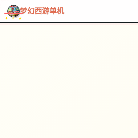
~~~
★
♡
✦
✧
♥
~
→
↗
梦幻西游单机
✦ ✧ ★