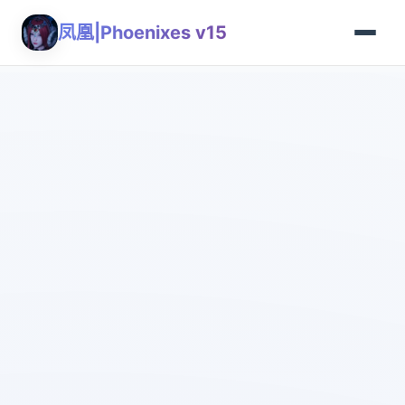
凤凰|Phoenixes v15