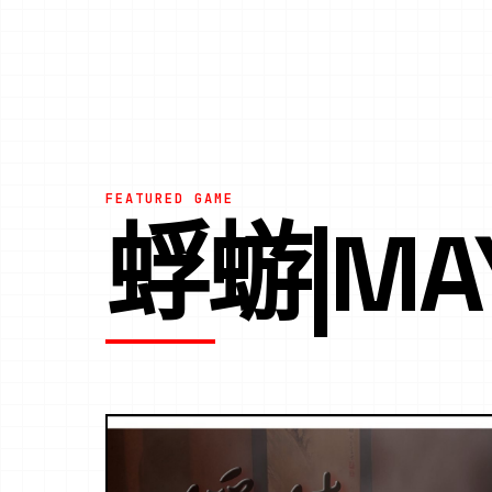
FEATURED GAME
蜉蝣|MA