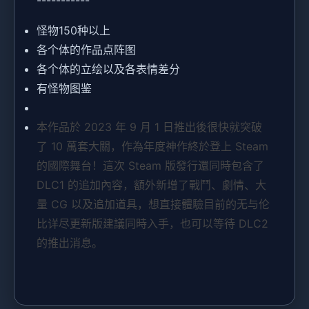
怪物150种以上
各个体的作品点阵图
各个体的立绘以及各表情差分
有怪物图鉴
本作品於 2023 年 9 月 1 日推出後很快就突破
了 10 萬套大關，作為年度神作終於登上 Steam
的國際舞台！這次 Steam 版發行還同時包含了
DLC1 的追加內容，額外新增了戰鬥、劇情、大
量 CG 以及追加道具，想直接體驗目前的无与伦
比详尽更新版建議同時入手，也可以等待 DLC2
的推出消息。