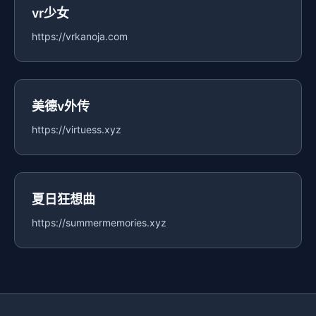
vr少女
https://vrkanoja.com
美德v外传
https://virtuess.xyz
夏日狂想曲
https://summermemories.xyz