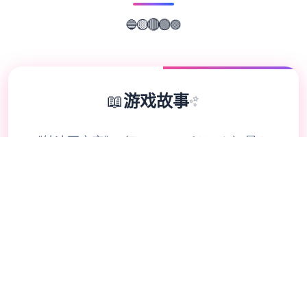
🟣
🔵
🟢
🟡
🔴
📖
游戏故事
✨
《纳迪亚之宝》（Treasure of Nadia）是4
款融合了历险、解谜和人物扮演元素的独立程
序，游戏者将扮演数个名寻宝者，在单个难解
小镇上通过挖宝、解谜和与NPC互动来推进
情节，揭开关于失落宝藏和主角父亲之死的真
相。程序中包含金钱、好感度、合成和配件等
结构，并能通过挖宝、钓鱼来赚取金钱，用于
购买道具和发展配件。 程序背景与情节 程序