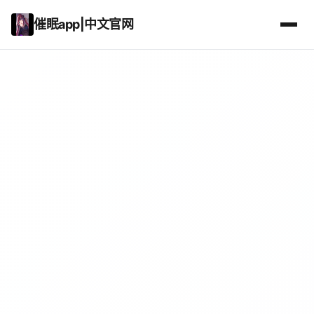
催眠app|中文官网