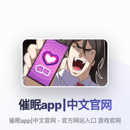
催眠app|中文官网
催眠app|中文官网 - 官方网站入口 游戏官网