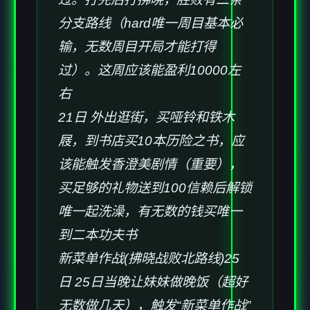
分支路线（hard唯一周目基本必
输，无数周目开局才能打得
过）。这周应该能盈利10000左
右
21日 外出逛街，买哑铃和铁木
屐，到书店买10本历险之书，应
该能触发香澄美剧情（重要），
买足够的礼物送到100信赖后解锁
唯一起洗澡，有无数的钱买唯一
到二本功夫书
新菜单作战(拂晓战败北路线)25
日 25日当晚让妹妹做晚饭（超好
无数做几天），触发“新菜单作战”