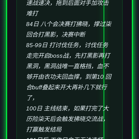
速战速决，拖到后面对手加攻击
难打
84日 八个会决赛打拂晓，撑过柒
回合打黑影，决赛中断
85-99日 打讨伐任务，讨伐任务
走完开启boss战，先打黑影再打
黑洞，黑洞战唯一直格挡，血不
够开由衣功夫回血撑，到第10 回
合buff叠起来开大再补几下就行
了，
100日 主线结束，如果打完了大
历险柒天后会触发拂晓交流战，
打赢触发结局