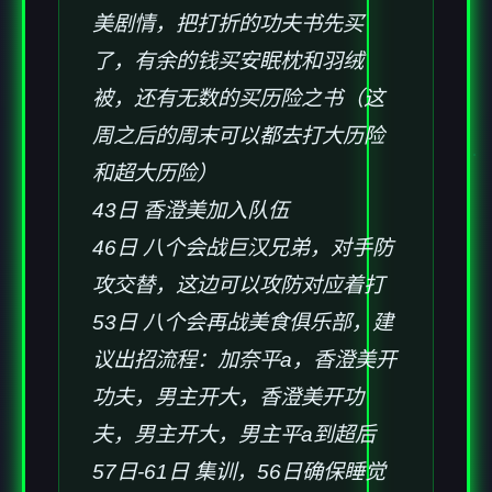
美剧情，把打折的功夫书先买
了，有余的钱买安眠枕和羽绒
被，还有无数的买历险之书（这
周之后的周末可以都去打大历险
和超大历险）
43日 香澄美加入队伍
46日 八个会战巨汉兄弟，对手防
攻交替，这边可以攻防对应着打
53日 八个会再战美食俱乐部，建
议出招流程：加奈平a，香澄美开
功夫，男主开大，香澄美开功
夫，男主开大，男主平a到超后
57日-61日 集训，56日确保睡觉