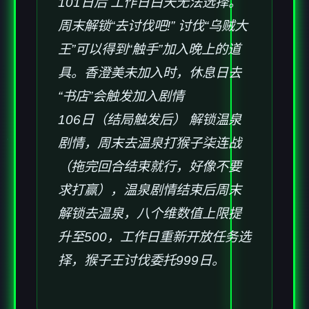
101日后 工作日白天无法选择。
周末解锁“去讨伐吧!” 讨伐“乌贼大
王”可以得到“触手”加入晚上的道
具。香澄美未加入时，休息日去
“书店”会触发加入剧情
106日（结局触发后） 解锁温泉
剧情，周末去温泉打猴子柒连战
（拖完回合结束就行，好像不要
求打赢），温泉剧情结束后周末
解锁去温泉，八个维数值上限提
升至500，工作日重新开放任务选
择，猴子王讨伐委托999日。