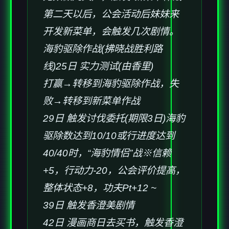
第二天以后，公会活动后妹妹来
开发新菜单，会触发几次剧情。
海豹驱除作战(拂晓战胜利路
线)25日 实力测试(由香里)
打赢→转移到海豹驱除作战，失
败→转移到新菜单作战
29日 触发讨伐委托(期限3日)海豹
驱除数达到10/10或行进度达到
40/40时，“海豹情侣”战※信赖
+5，行动力-20，公会评价提高，
整体状态+8，功夫Pt+12 ~
39日 触发香澄美剧情
42日 漫画商日去买书，触发香澄