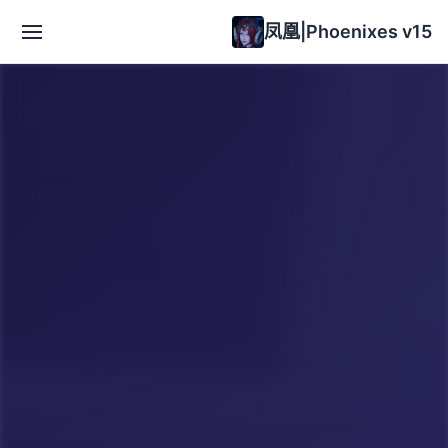
凤凰|Phoenixes v15