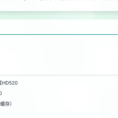
显HD520
0
新缓存）