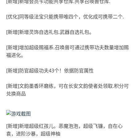
[新增]新增会员卡功能共享仓库.共享召唤兽仓库.
[优化]同等级法宝只能携带唯四个，优化成可携带二个.
[新增[新增灵饰自选礼包.武器自选礼包。
[新增]增加超级赐福系.召唤兽可通过携带功夫数量增加赐
福进化。
[新增]防官超级功夫43个！依据防官属性
[新增]文韵墨香环磨练，可在长安文韵使者处领取.积分可
兑换商品
[新增]新增超级红孩儿。恶魔泡泡，超级飞镰，自在心
袁，进阶沙暴，超级神柚