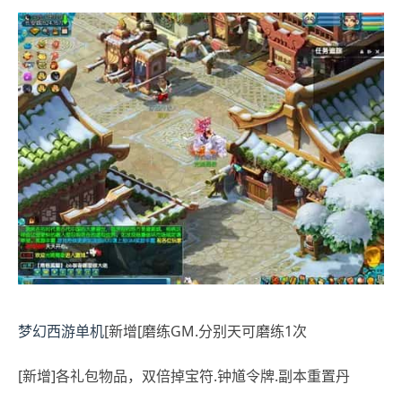
梦幻西游单机
[新增[磨练GM.分别天可磨练1次
[新增]各礼包物品，双倍掉宝符.钟馗令牌.副本重置丹