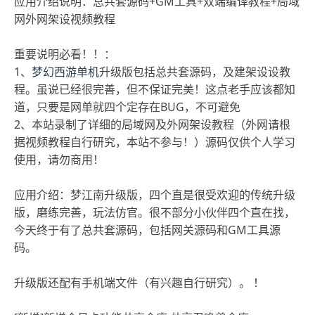
应用介绍说明：总共套源码+GM工具+双端编译教程+局域
网外网架设视频教程
重要说明必看！！：
1、
梦幻西游单机
升级版包括总共套源码，及建架设设教
程。虽说已经很完善，但不保证完美！这点老手应该都知
道，只要是网单就四个定存在BUG，不可避免
2、本站录制了详细的局域网及外网架设教程（外网请根
据视频教程自行研究，本站不参与！）源码仅供个人学习
使用，请勿商用！
应用介绍：梦江南升级版，四个直是很受欢迎的传统升级
版，磨练完善，玩法仿官。很不部分小伙伴四个直在找，
今天终于有了总共套源码，包括网关源码和GM工具源
码。
升级版还配有手机端文件（有兴趣自行研究）。 ！