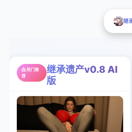
继承
继承遗产v0.8 AI
📩 热门推
荐
版