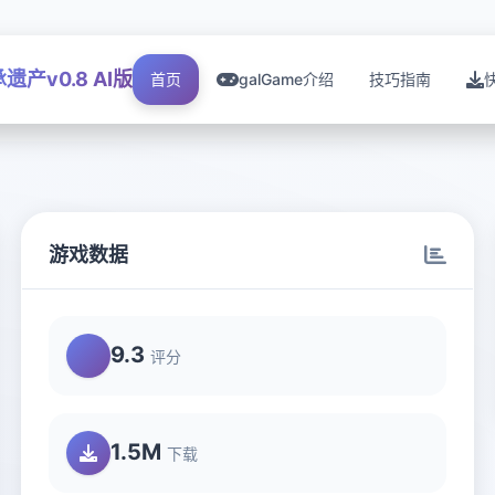
遗产v0.8 AI版
首页
galGame介绍
技巧指南
游戏数据
9.3
评分
1.5M
下载