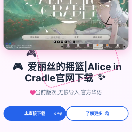

🎮
🎮
爱丽丝的摇篮|Alice in
Cradle官网下载
✨
当前版次,无偿导入,官方华语
🤔
直接下载
了解更多
💫
✨
⭐