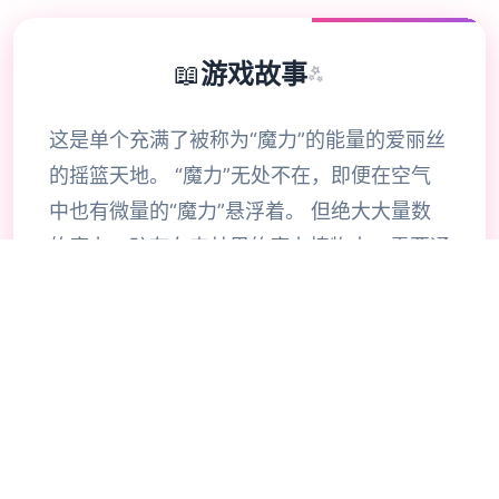
📖
游戏故事
✨
这是单个充满了被称为“魔力”的能量的爱丽丝
的摇篮天地。 “魔力”无处不在，即便在空气
中也有微量的“魔力”悬浮着。 但绝大大量数
的魔力，贮存在森林里的魔力植物中，需要通
过收集这些植物以获取。 这个天地上，有壹
类生物体内所有的生物质能都倚仗于魔力的代
谢，这种通过摄取魔力来维持生命的生物，被
称为“魔族”。 同样居住在这个天地上的“精
灵”，也能利用魔力进行代谢。 魔族体内所积
蓄的魔力纯度低且不稳定，因为体内长时间无
法积蓄魔力的缘故，魔族具有暴食的习性。而